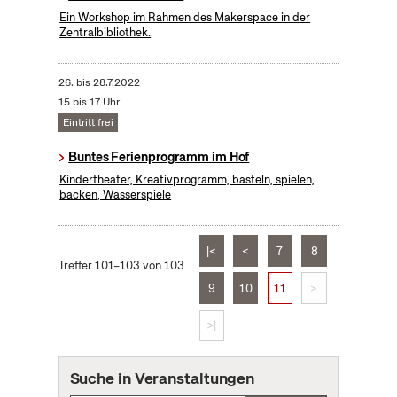
Ein Workshop im Rahmen des Makerspace in der
Zentralbibliothek.
26.
bis
28.7.2022
15 bis 17 Uhr
Eintritt frei
Buntes Ferienprogramm im Hof
Kindertheater, Kreativprogramm, basteln, spielen,
backen, Wasserspiele
|<
<
7
8
Treffer 101–103 von 103
9
10
11
>
>|
Suche in Veranstaltungen