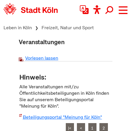
zum Inhalt springen
Leben in Köln
Freizeit, Natur und Sport
Veranstaltungen
Vorlesen lassen
Hinweis:
Alle Veranstaltungen mit/zu
Öffentlichkeitsbeteiligungen in Köln finden
Sie auf unserem Beteiligungsportal
"Meinung für Köln".
Beteiligungsportal "Meinung für Köln"
|<
<
1
2