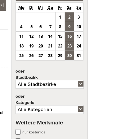
>|
Mo
Di
Mi
Do
Fr
Sa
So
1
2
3
4
5
6
7
8
9
10
11
12
13
14
15
16
17
18
19
20
21
22
23
24
25
26
27
28
29
30
31
oder
Stadtbezirk
oder
Kategorie
mut
Weitere Merkmale
nur kostenlos