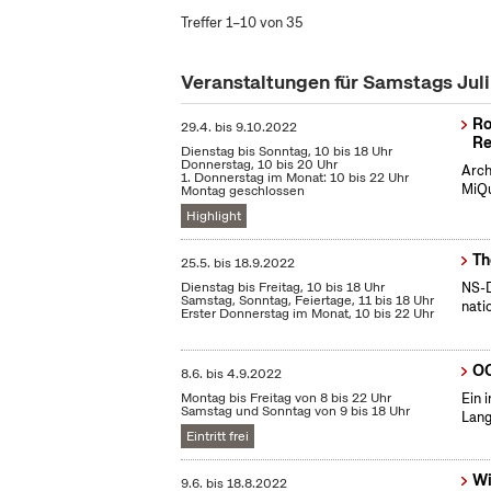
Treffer 1–10 von 35
Veranstaltungen für Samstags Jul
Ro
29.4.
bis
9.10.2022
Re
Dienstag bis Sonntag, 10 bis 18 Uhr
Donnerstag, 10 bis 20 Uhr
Arch
1. Donnerstag im Monat: 10 bis 22 Uhr
MiQu
Montag geschlossen
Highlight
Th
25.5.
bis
18.9.2022
Dienstag bis Freitag, 10 bis 18 Uhr
NS-D
Samstag, Sonntag, Feiertage, 11 bis 18 Uhr
nati
Erster Donnerstag im Monat, 10 bis 22 Uhr
OC
8.6.
bis
4.9.2022
Montag bis Freitag von 8 bis 22 Uhr
Ein 
Samstag und Sonntag von 9 bis 18 Uhr
Lang
Eintritt frei
Wi
9.6.
bis
18.8.2022