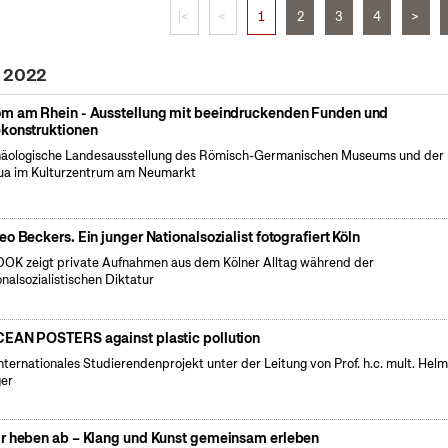
|<
<
1
2
3
4
>
i 2022
m am Rhein - Ausstellung mit beeindruckenden Funden und
konstruktionen
äologische Landesausstellung des Römisch-Germanischen Museums und der
a im Kulturzentrum am Neumarkt
eo Beckers. Ein junger Nationalsozialist fotografiert Köln
OK zeigt private Aufnahmen aus dem Kölner Alltag während der
onalsozialistischen Diktatur
EAN POSTERS against plastic pollution
internationales Studierendenprojekt unter der Leitung von Prof. h.c. mult. Hel
er
r heben ab – Klang und Kunst gemeinsam erleben