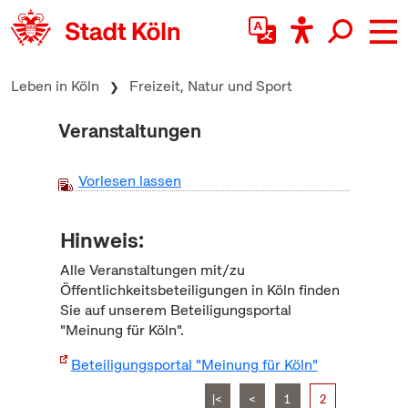
zum Inhalt springen
Leben in Köln
Freizeit, Natur und Sport
Veranstaltungen
Vorlesen lassen
Hinweis:
Alle Veranstaltungen mit/zu
Öffentlichkeitsbeteiligungen in Köln finden
Sie auf unserem Beteiligungsportal
"Meinung für Köln".
Beteiligungsportal "Meinung für Köln"
|<
<
1
2