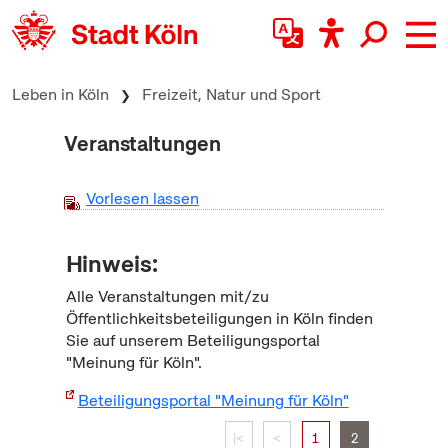
zum Inhalt springen
Leben in Köln
Freizeit, Natur und Sport
Veranstaltungen
Vorlesen lassen
Hinweis:
Alle Veranstaltungen mit/zu
Öffentlichkeitsbeteiligungen in Köln finden
Sie auf unserem Beteiligungsportal
"Meinung für Köln".
Beteiligungsportal "Meinung für Köln"
|<
<
1
2