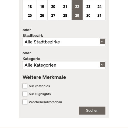
18
19
20
21
22
23
24
25
26
27
28
29
30
31
oder
Stadtbezirk
oder
Kategorie
Weitere Merkmale
nur kostenlos
nur Highlights
Wochenendvorschau
Suchen