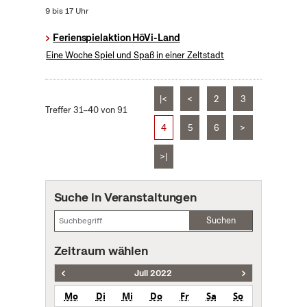
9 bis 17 Uhr
Ferienspielaktion HöVi-Land
Eine Woche Spiel und Spaß in einer Zeltstadt
|<
<
2
3
Treffer 31–40 von 91
4
5
6
>
>|
Suche in Veranstaltungen
Suchen
Zeitraum wählen
Juli 2022
Mo
Di
Mi
Do
Fr
Sa
So