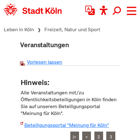
zum Inhalt springen
Leben in Köln
Freizeit, Natur und Sport
Veranstaltungen
Vorlesen lassen
Hinweis:
Alle Veranstaltungen mit/zu
Öffentlichkeitsbeteiligungen in Köln finden
Sie auf unserem Beteiligungsportal
"Meinung für Köln".
Beteiligungsportal "Meinung für Köln"
|<
<
2
3