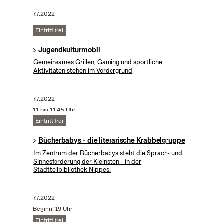
7.7.2022
Eintritt frei
Jugendkulturmobil
Gemeinsames Grillen, Gaming und sportliche
Aktivitäten stehen im Vordergrund
7.7.2022
11 bis 11:45 Uhr
Eintritt frei
Bücherbabys - die literarische Krabbelgruppe
Im Zentrum der Bücherbabys steht die Sprach- und
Sinnesförderung der Kleinsten - in der
Stadtteilbibliothek Nippes.
7.7.2022
Beginn: 19 Uhr
Eintritt frei