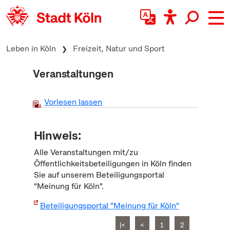
zum Inhalt springen
Leben in Köln
Freizeit, Natur und Sport
Veranstaltungen
Vorlesen lassen
Hinweis:
Alle Veranstaltungen mit/zu
Öffentlichkeitsbeteiligungen in Köln finden
Sie auf unserem Beteiligungsportal
"Meinung für Köln".
Beteiligungsportal "Meinung für Köln"
|<
<
1
2