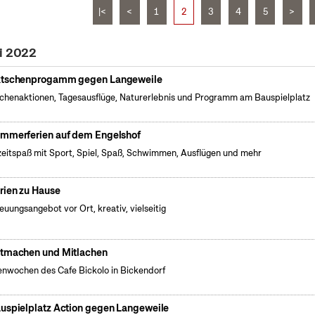
|<
<
1
2
3
4
5
>
li 2022
tschenprogamm gegen Langeweile
henaktionen, Tagesausflüge, Naturerlebnis und Programm am Bauspielplatz
mmerferien auf dem Engelshof
zeitspaß mit Sport, Spiel, Spaß, Schwimmen, Ausflügen und mehr
rien zu Hause
euungsangebot vor Ort, kreativ, vielseitig
tmachen und Mitlachen
enwochen des Cafe Bickolo in Bickendorf
uspielplatz Action gegen Langeweile