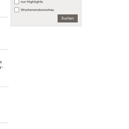
nur Highlights
Wochenendvorschau
Suchen
on
y-