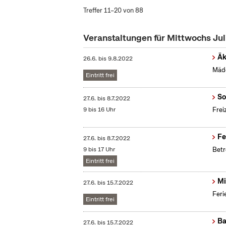
Treffer 11–20 von 88
Veranstaltungen für Mittwochs Ju
Äk
26.6.
bis
9.8.2022
Mädc
Eintritt frei
So
27.6.
bis
8.7.2022
9 bis 16 Uhr
Frei
Fe
27.6.
bis
8.7.2022
9 bis 17 Uhr
Betr
Eintritt frei
Mi
27.6.
bis
15.7.2022
Feri
Eintritt frei
Ba
27.6.
bis
15.7.2022