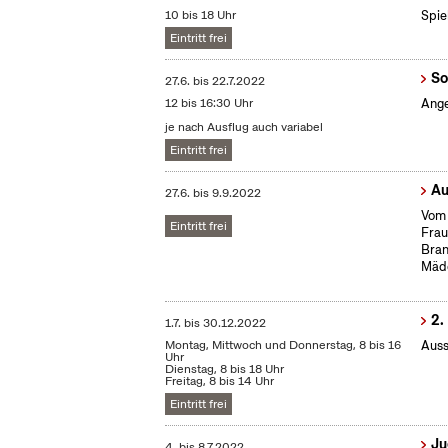
10 bis 18 Uhr
Spie
Eintritt frei
So
27.6.
bis
22.7.2022
12 bis 16:30 Uhr
Ange
je nach Ausflug auch variabel
Eintritt frei
Au
27.6.
bis
9.9.2022
Vom 
Eintritt frei
Frau
Bran
Mäd
2.
1.7.
bis
30.12.2022
Montag, Mittwoch und Donnerstag, 8 bis 16
Auss
Uhr
Dienstag, 8 bis 18 Uhr
Freitag, 8 bis 14 Uhr
Eintritt frei
Ju
4.
bis
8.7.2022