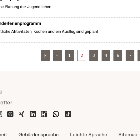
ne Planung der Jugendlichen
nderferienprogramm
tliche Aktivitäten, Kochen und ein Ausflug sind geplant
|<
<
1
2
3
4
5
>
e
etter
heit
Gebärdensprache
Leichte Sprache
Sitemap