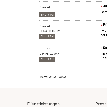
Ju
7.7.2022
Geme
Eintritt frei
Bü
7.7.2022
11 bis 11:45 Uhr
Im Z
der 
Eintritt frei
So
7.7.2022
Beginn: 19 Uhr
Ein 
Über
Eintritt frei
Treffer 31–37 von 37
Dienstleistungen
Press