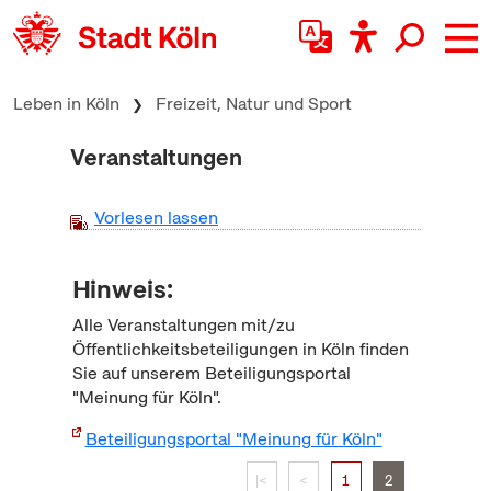
zum Inhalt springen
Leben in Köln
Freizeit, Natur und Sport
Veranstaltungen
Vorlesen lassen
Hinweis:
Alle Veranstaltungen mit/zu
Öffentlichkeitsbeteiligungen in Köln finden
Sie auf unserem Beteiligungsportal
"Meinung für Köln".
Beteiligungsportal "Meinung für Köln"
|<
<
1
2