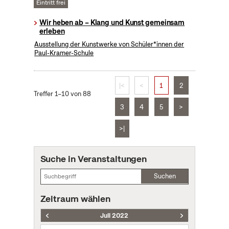
Eintritt frei
Wir heben ab – Klang und Kunst gemeinsam
erleben
Ausstellung der Kunstwerke von Schüler*innen der
Paul-Kramer-Schule
|<
<
1
2
Treffer 1–10 von 88
3
4
5
>
>|
Suche in Veranstaltungen
Suchen
Zeitraum wählen
Juli 2022