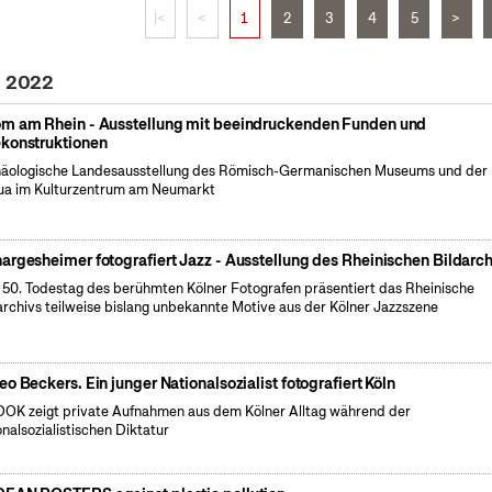
|<
<
1
2
3
4
5
>
i 2022
m am Rhein - Ausstellung mit beeindruckenden Funden und
konstruktionen
äologische Landesausstellung des Römisch-Germanischen Museums und der
a im Kulturzentrum am Neumarkt
argesheimer fotografiert Jazz - Ausstellung des Rheinischen Bildarch
50. Todestag des berühmten Kölner Fotografen präsentiert das Rheinische
archivs teilweise bislang unbekannte Motive aus der Kölner Jazzszene
eo Beckers. Ein junger Nationalsozialist fotografiert Köln
OK zeigt private Aufnahmen aus dem Kölner Alltag während der
onalsozialistischen Diktatur