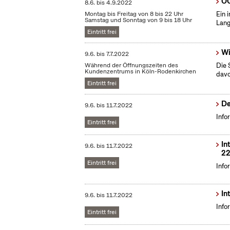
OC
8.6.
bis
4.9.2022
Montag bis Freitag von 8 bis 22 Uhr
Ein 
Samstag und Sonntag von 9 bis 18 Uhr
Lang
Eintritt frei
Wi
9.6.
bis
7.7.2022
Während der Öffnungszeiten des
Die 
Kundenzentrums in Köln-Rodenkirchen
dav
Eintritt frei
De
9.6.
bis
11.7.2022
Info
Eintritt frei
In
9.6.
bis
11.7.2022
22
Eintritt frei
Info
In
9.6.
bis
11.7.2022
Info
Eintritt frei