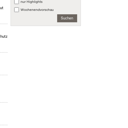
nur Highlights
mut
Wochenendvorschau
Suchen
chutz
,