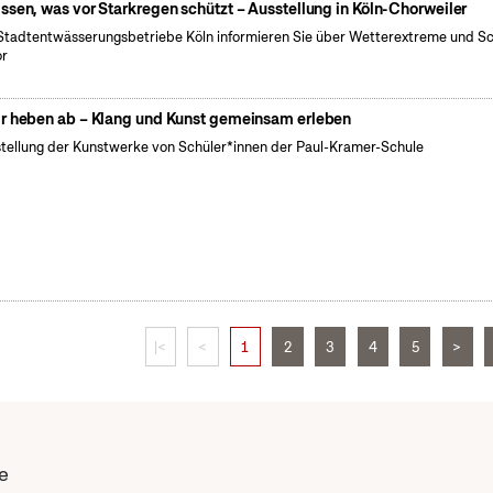
ssen, was vor Starkregen schützt – Ausstellung in Köln-Chorweiler
Stadtentwässerungsbetriebe Köln informieren Sie über Wetterextreme und S
or
r heben ab – Klang und Kunst gemeinsam erleben
tellung der Kunstwerke von Schüler*innen der Paul-Kramer-Schule
|<
<
1
2
3
4
5
>
e