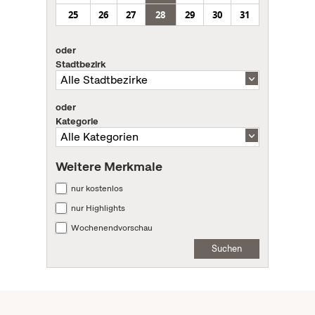
25
26
27
28
29
30
31
oder
Stadtbezirk
oder
Kategorie
Weitere Merkmale
nur kostenlos
nur Highlights
Wochenendvorschau
Suchen