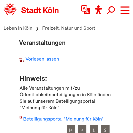
zum Inhalt springen
Leben in Köln
Freizeit, Natur und Sport
Veranstaltungen
Vorlesen lassen
Hinweis:
Alle Veranstaltungen mit/zu
Öffentlichkeitsbeteiligungen in Köln finden
Sie auf unserem Beteiligungsportal
"Meinung für Köln".
Beteiligungsportal "Meinung für Köln"
|<
<
1
2