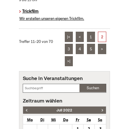
9 bis 13 Uhr
Trickfilm
Wir erstellen unseren eigenen Trickfilm.
|<
<
1
2
Treffer 11–20 von 70
3
4
5
>
>|
Suche in Veranstaltungen
Suchen
Zeitraum wählen
Juli 2022
Mo
Di
Mi
Do
Fr
Sa
So
1
2
3