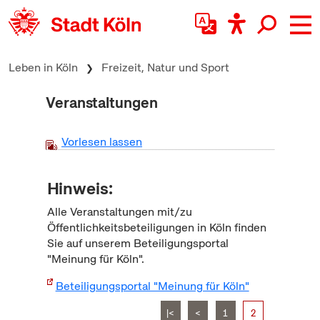
zum Inhalt springen
Leben in Köln
Freizeit, Natur und Sport
Veranstaltungen
Vorlesen lassen
Hinweis:
Alle Veranstaltungen mit/zu
Öffentlichkeitsbeteiligungen in Köln finden
Sie auf unserem Beteiligungsportal
"Meinung für Köln".
Beteiligungsportal "Meinung für Köln"
|<
<
1
2