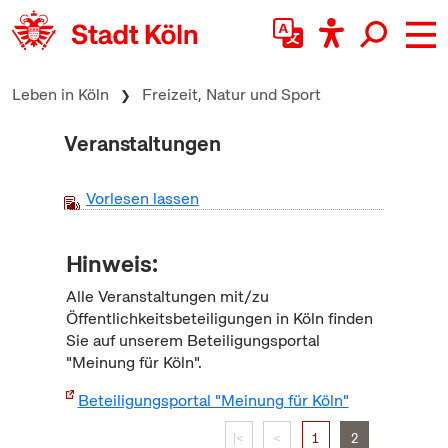
zum Inhalt springen
Leben in Köln
Freizeit, Natur und Sport
Veranstaltungen
Vorlesen lassen
Hinweis:
Alle Veranstaltungen mit/zu
Öffentlichkeitsbeteiligungen in Köln finden
Sie auf unserem Beteiligungsportal
"Meinung für Köln".
Beteiligungsportal "Meinung für Köln"
|<
<
1
2