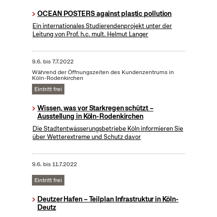
OCEAN POSTERS against plastic pollution
Ein internationales Studierendenprojekt unter der
Leitung von Prof. h.c. mult. Helmut Langer
9.6.
bis
7.7.2022
Während der Öffnungszeiten des Kundenzentrums in
Köln-Rodenkirchen
Eintritt frei
Wissen, was vor Starkregen schützt –
Ausstellung in Köln-Rodenkirchen
Die Stadtentwässerungsbetriebe Köln informieren Sie
über Wetterextreme und Schutz davor
9.6.
bis
11.7.2022
Eintritt frei
Deutzer Hafen – Teilplan Infrastruktur in Köln-
Deutz