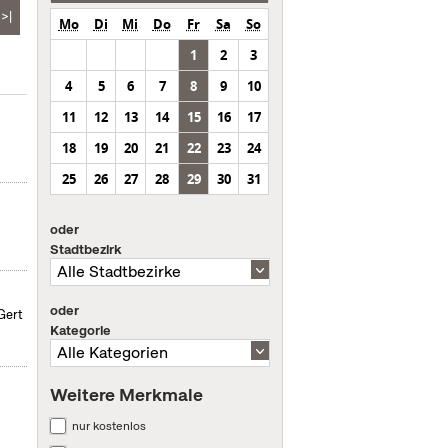
>|
Mo
Di
Mi
Do
Fr
Sa
So
1
2
3
4
5
6
7
8
9
10
11
12
13
14
15
16
17
18
19
20
21
22
23
24
25
26
27
28
29
30
31
oder
Stadtbezirk
oder
Gert
Kategorie
Weitere Merkmale
nur kostenlos