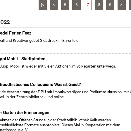
|<
<
5
6
7
8
9
>
 2022
edel Ferien Feez
all und Kreativangebot Siebdruck in Ehrenfeld
ppi Mobil - Stadtpiraten
Juppi Mobil ist wieder mit vielen Aktionen im Volksgarten unterwegs.
 Buddhistisches Colloquium: Was ist Geist?
ide Veranstaltung der DBU mit Impulsvorträgen und Podiumsdiskussion, mit 
el. In der Zentralbibliothek und online.
r Garten der Erinnerungen
ahmen der Offenen Stunde in der Stadtteilbibliothek Kalk werden
rschiedlichste Formate ausprobiert. Dieses Mal in Kooperation mit dem
grationshaus e. V.