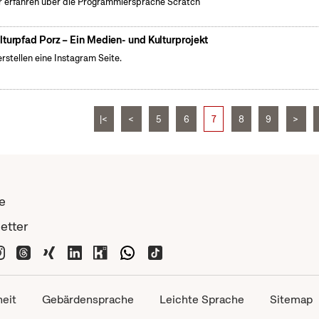
 erfahren über die Programmiersprache Scratch
lturpfad Porz – Ein Medien- und Kulturprojekt
erstellen eine Instagram Seite.
|<
<
5
6
7
8
9
>
e
etter
heit
Gebärdensprache
Leichte Sprache
Sitemap