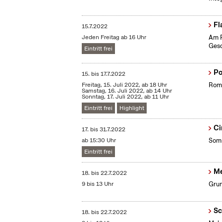
Fl
15.7.2022
Jeden Freitag ab 16 Uhr
Am F
Gesc
Eintritt frei
Po
15.
bis
17.7.2022
Freitag, 15. Juli 2022, ab 18 Uhr
Roma
Samstag, 16. Juli 2022, ab 14 Uhr
Sonntag, 17. Juli 2022, ab 11 Uhr
Eintritt frei
Highlight
Ci
17.
bis
31.7.2022
ab 15:30 Uhr
Somm
Eintritt frei
Me
18.
bis
22.7.2022
9 bis 13 Uhr
Grun
Sc
18.
bis
22.7.2022