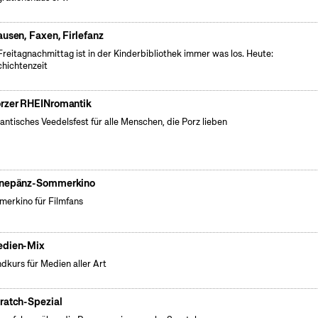
ausen, Faxen, Firlefanz
reitagnachmittag ist in der Kinderbibliothek immer was los. Heute:
hichtenzeit
rzer RHEINromantik
ntisches Veedelsfest für alle Menschen, die Porz lieben
nepänz-Sommerkino
erkino für Filmfans
dien-Mix
dkurs für Medien aller Art
ratch-Spezial