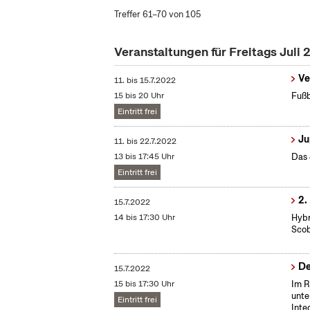
Treffer 61–70 von 105
Veranstaltungen für Freitags Juli
Ve
11.
bis
15.7.2022
15 bis 20 Uhr
Fußb
Eintritt frei
Ju
11.
bis
22.7.2022
13 bis 17:45 Uhr
Das 
Eintritt frei
2.
15.7.2022
14 bis 17:30 Uhr
Hybr
Scob
De
15.7.2022
15 bis 17:30 Uhr
Im R
unte
Eintritt frei
Inte