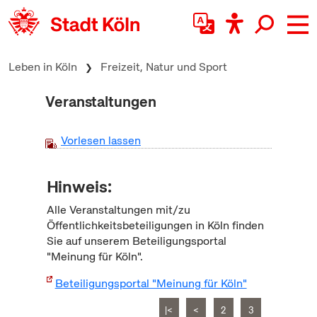
zum Inhalt springen
Leben in Köln
Freizeit, Natur und Sport
Veranstaltungen
Vorlesen lassen
Hinweis:
Alle Veranstaltungen mit/zu
Öffentlichkeitsbeteiligungen in Köln finden
Sie auf unserem Beteiligungsportal
"Meinung für Köln".
Beteiligungsportal "Meinung für Köln"
|<
<
2
3