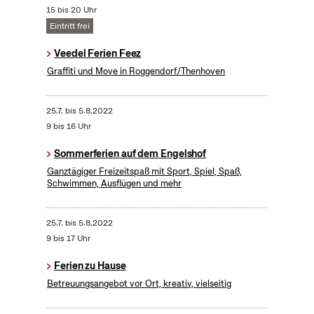
15 bis 20 Uhr
Eintritt frei
Veedel Ferien Feez
Graffiti und Move in Roggendorf/Thenhoven
25.7.
bis
5.8.2022
9 bis 16 Uhr
Sommerferien auf dem Engelshof
Ganztägiger Freizeitspaß mit Sport, Spiel, Spaß,
Schwimmen, Ausflügen und mehr
25.7.
bis
5.8.2022
9 bis 17 Uhr
Ferien zu Hause
Betreuungsangebot vor Ort, kreativ, vielseitig