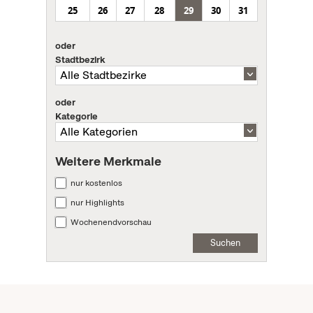
25
26
27
28
29
30
31
oder
Stadtbezirk
oder
Kategorie
Weitere Merkmale
nur kostenlos
nur Highlights
Wochenendvorschau
Suchen