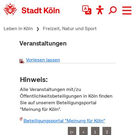
zum Inhalt springen
Leben in Köln
Freizeit, Natur und Sport
Veranstaltungen
Vorlesen lassen
Hinweis:
Alle Veranstaltungen mit/zu
Öffentlichkeitsbeteiligungen in Köln finden
Sie auf unserem Beteiligungsportal
"Meinung für Köln".
Beteiligungsportal "Meinung für Köln"
|<
<
1
2