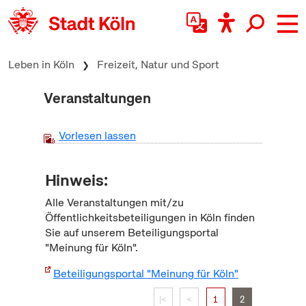
zum Inhalt springen
Leben in Köln
Freizeit, Natur und Sport
Veranstaltungen
Vorlesen lassen
Hinweis:
Alle Veranstaltungen mit/zu
Öffentlichkeitsbeteiligungen in Köln finden
Sie auf unserem Beteiligungsportal
"Meinung für Köln".
Beteiligungsportal "Meinung für Köln"
|<
<
1
2