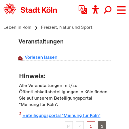
zum Inhalt springen
Leben in Köln
Freizeit, Natur und Sport
Veranstaltungen
Vorlesen lassen
Hinweis:
Alle Veranstaltungen mit/zu
Öffentlichkeitsbeteiligungen in Köln finden
Sie auf unserem Beteiligungsportal
"Meinung für Köln".
Beteiligungsportal "Meinung für Köln"
|<
<
1
2