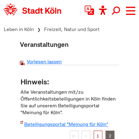
zum Inhalt springen
Leben in Köln
Freizeit, Natur und Sport
Veranstaltungen
Vorlesen lassen
Hinweis:
Alle Veranstaltungen mit/zu
Öffentlichkeitsbeteiligungen in Köln finden
Sie auf unserem Beteiligungsportal
"Meinung für Köln".
Beteiligungsportal "Meinung für Köln"
|<
<
1
2