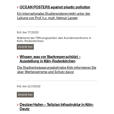
OCEAN POSTERS against plastic pollution
Ein internationales Studierendenprojekt unter der
Leitung von Prof. h.c. mult. Helmut Langer
9.6.
bis
7.7.2022
Während der Öffnungszeiten des Kundenzentrums in
Köln-Rodenkirchen
Eintritt frei
Wissen, was vor Starkregen schützt –
Ausstellung in Köln-Rodenkirchen
Die Stadtentwässerungsbetriebe Köln informieren Sie
über Wetterextreme und Schutz davor
9.6.
bis
11.7.2022
Eintritt frei
Deutzer Hafen – Teilplan Infrastruktur in Köln-
Deutz