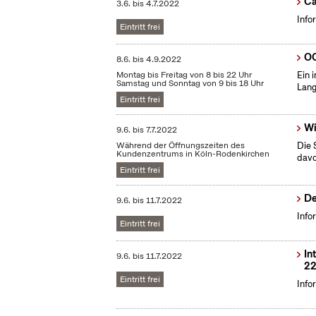
Ca
3.6.
bis
4.7.2022
Info
Eintritt frei
OC
8.6.
bis
4.9.2022
Montag bis Freitag von 8 bis 22 Uhr
Ein 
Samstag und Sonntag von 9 bis 18 Uhr
Lang
Eintritt frei
Wi
9.6.
bis
7.7.2022
Während der Öffnungszeiten des
Die 
Kundenzentrums in Köln-Rodenkirchen
dav
Eintritt frei
De
9.6.
bis
11.7.2022
Info
Eintritt frei
In
9.6.
bis
11.7.2022
22
Eintritt frei
Info