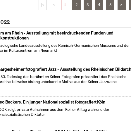
|<
<
1
2
3
4
5
>
 2022
m am Rhein - Ausstellung mit beeindruckenden Funden und
konstruktionen
äologische Landesausstellung des Römisch-Germanischen Museums und der
a im Kulturzentrum am Neumarkt
argesheimer fotografiert Jazz - Ausstellung des Rheinischen Bildarch
50. Todestag des berühmten Kölner Fotografen präsentiert das Rheinische
archivs teilweise bislang unbekannte Motive aus der Kölner Jazzszene
eo Beckers. Ein junger Nationalsozialist fotografiert Köln
OK zeigt private Aufnahmen aus dem Kölner Alltag während der
onalsozialistischen Diktatur