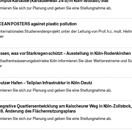
mpus Kartause (Kartäuserwall 24 b) in Köln-Altstadt/Süd
rmieren Sie sich zur Planung und geben Sie eine Stellungnahme ab.
EAN POSTERS against plastic pollution
internationales Studierendenprojekt unter der Leitung von Prof. h.c. mult. Hel
er
ssen, was vor Starkregen schützt – Ausstellung in Köln-Rodenkirchen
Stadtentwässerungsbetriebe Köln informieren Sie über Wetterextreme und S
or
utzer Hafen – Teilplan Infrastruktur in Köln-Deutz
rmieren Sie sich zur Planung und geben Sie eine Stellungnahme ab.
tegrative Quartiersentwicklung am Kalscheurer Weg in Köln-Zollstock
8. Änderung des Flächennutzungsplans
rmieren Sie sich zur Planung und geben Sie eine Stellungnahme ab.