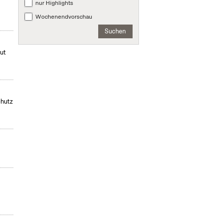
nur Highlights
Wochenendvorschau
Suchen
mut
chutz
,