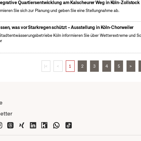
tegrative Quartiersentwicklung am Kalscheurer Weg in Köln-Zollstock
rmieren Sie sich zur Planung und geben Sie eine Stellungnahme ab.
ssen, was vor Starkregen schützt – Ausstellung in Köln-Chorweiler
Stadtentwässerungsbetriebe Köln informieren Sie über Wetterextreme und S
or
|<
<
1
2
3
4
5
>
e
etter