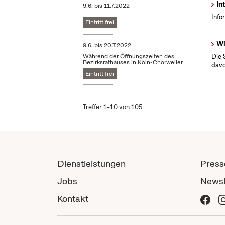
In
9.6.
bis
11.7.2022
Info
Eintritt frei
Wi
9.6.
bis
20.7.2022
Während der Öffnungszeiten des
Die 
Bezirksrathauses in Köln-Chorweiler
dav
Eintritt frei
Treffer 1–10 von 105
Dienstleistungen
Press
Jobs
Newsl
Kontakt