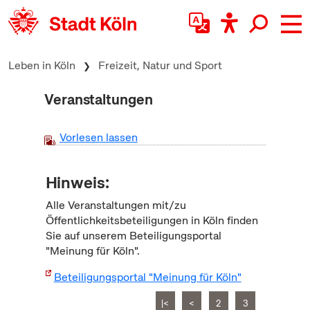
zum Inhalt springen
Leben in Köln
Freizeit, Natur und Sport
Veranstaltungen
Vorlesen lassen
Hinweis:
Alle Veranstaltungen mit/zu
Öffentlichkeitsbeteiligungen in Köln finden
Sie auf unserem Beteiligungsportal
"Meinung für Köln".
Beteiligungsportal "Meinung für Köln"
|<
<
2
3