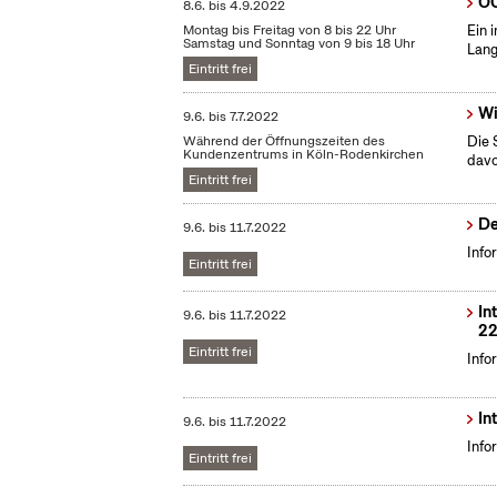
OC
8.6.
bis
4.9.2022
Montag bis Freitag von 8 bis 22 Uhr
Ein 
Samstag und Sonntag von 9 bis 18 Uhr
Lang
Eintritt frei
Wi
9.6.
bis
7.7.2022
Während der Öffnungszeiten des
Die 
Kundenzentrums in Köln-Rodenkirchen
dav
Eintritt frei
De
9.6.
bis
11.7.2022
Info
Eintritt frei
In
9.6.
bis
11.7.2022
22
Eintritt frei
Info
In
9.6.
bis
11.7.2022
Info
Eintritt frei