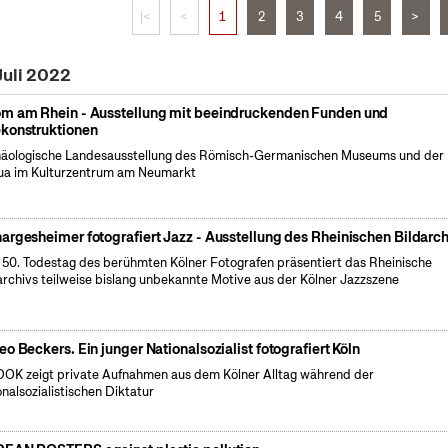
|<
<
1
2
3
4
5
>
Juli 2022
m am Rhein - Ausstellung mit beeindruckenden Funden und
konstruktionen
äologische Landesausstellung des Römisch-Germanischen Museums und der
a im Kulturzentrum am Neumarkt
argesheimer fotografiert Jazz - Ausstellung des Rheinischen Bildarch
50. Todestag des berühmten Kölner Fotografen präsentiert das Rheinische
archivs teilweise bislang unbekannte Motive aus der Kölner Jazzszene
eo Beckers. Ein junger Nationalsozialist fotografiert Köln
OK zeigt private Aufnahmen aus dem Kölner Alltag während der
onalsozialistischen Diktatur