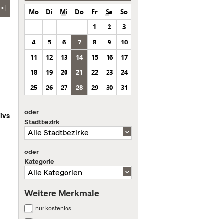
>|
Mo
Di
Mi
Do
Fr
Sa
So
1
2
3
4
5
6
7
8
9
10
11
12
13
14
15
16
17
18
19
20
21
22
23
24
25
26
27
28
29
30
31
oder
ivs
Stadtbezirk
oder
Kategorie
Weitere Merkmale
nur kostenlos