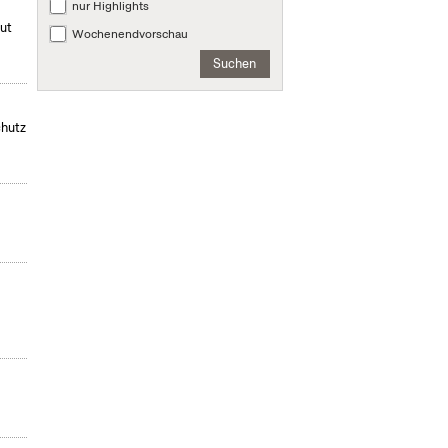
nur Highlights
mut
Wochenendvorschau
Suchen
chutz
,