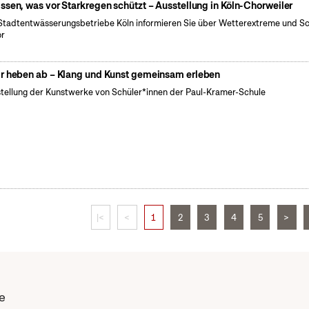
ssen, was vor Starkregen schützt – Ausstellung in Köln-Chorweiler
Stadtentwässerungsbetriebe Köln informieren Sie über Wetterextreme und S
or
r heben ab – Klang und Kunst gemeinsam erleben
tellung der Kunstwerke von Schüler*innen der Paul-Kramer-Schule
|<
<
1
2
3
4
5
>
e