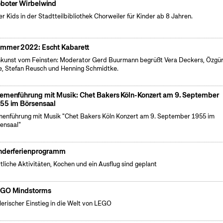
boter Wirbelwind
r Kids in der Stadtteilbibliothek Chorweiler für Kinder ab 8 Jahren.
mmer 2022: Escht Kabarett
nkunst vom Feinsten: Moderator Gerd Buurmann begrüßt Vera Deckers, Özgü
, Stefan Reusch und Henning Schmidtke.
emenführung mit Musik: Chet Bakers Köln-Konzert am 9. September
55 im Börsensaal
enführung mit Musik "Chet Bakers Köln Konzert am 9. September 1955 im
ensaal"
nderferienprogramm
tliche Aktivitäten, Kochen und ein Ausflug sind geplant
GO Mindstorms
lerischer Einstieg in die Welt von LEGO