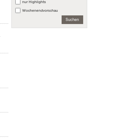
nur Highlights
Wochenendvorschau
Suchen
r