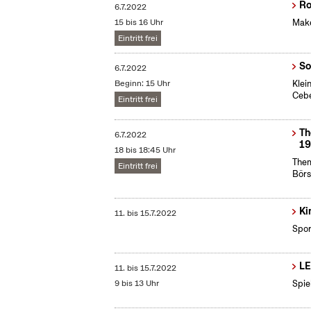
Ro
6.7.2022
15 bis 16 Uhr
Make
Eintritt frei
So
6.7.2022
Beginn: 15 Uhr
Klei
Cebe
Eintritt frei
Th
6.7.2022
19
18 bis 18:45 Uhr
Them
Eintritt frei
Börs
Ki
11.
bis
15.7.2022
Spor
LE
11.
bis
15.7.2022
9 bis 13 Uhr
Spie