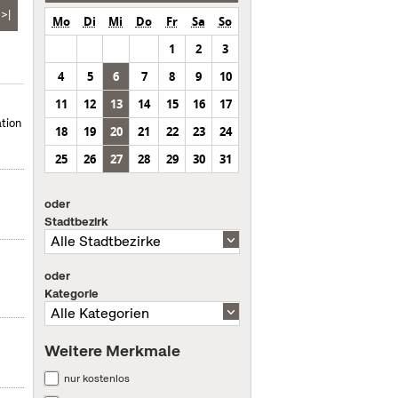
>|
Mo
Di
Mi
Do
Fr
Sa
So
1
2
3
4
5
6
7
8
9
10
11
12
13
14
15
16
17
tion
18
19
20
21
22
23
24
25
26
27
28
29
30
31
oder
Stadtbezirk
oder
Kategorie
Weitere Merkmale
nur kostenlos