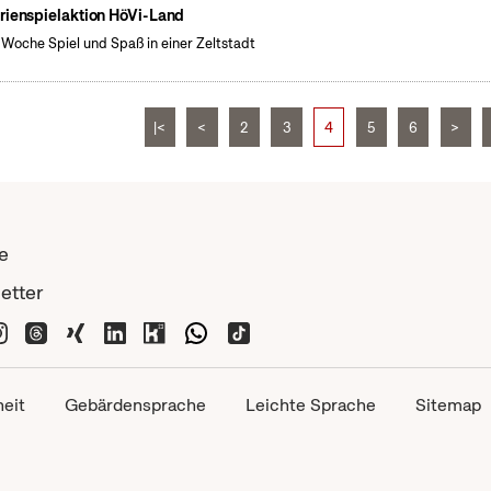
rienspielaktion HöVi-Land
 Woche Spiel und Spaß in einer Zeltstadt
|<
<
2
3
4
5
6
>
e
etter
heit
Gebärdensprache
Leichte Sprache
Sitemap