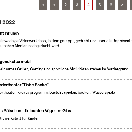
|<
<
2
3
4
5
6
>
li 2022
ht ihr uns?
einwöchige Videoworkshop, in dem gerappt, gedreht und über die Repräsenta
eutschen Medien nachgedacht wird.
gendkulturmobil
insames Grillen, Gaming und sportliche Aktivitäten stehen im Vordergrund
ndertheater "Rabe Socke"
ertheater, Kreativprogramm, basteln, spielen, backen, Wasserspiele
s Rätsel um die bunten Vögel im Glas
tivwerkstatt für Kinder