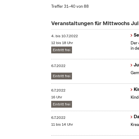
Treffer 31–40 von 88
Veranstaltungen für Mittwochs Ju
Se
4.
bis
10.7.2022
12 bis 18 Uhr
Der 
in d
Eintritt frei
Ju
6.7.2022
Geme
Eintritt frei
Ki
6.7.2022
16 Uhr
Kind
Eintritt frei
Da
6.7.2022
11 bis 14 Uhr
Krea