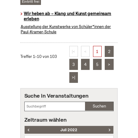
Eintritt frei
Wir heben ab – Klang und Kunst gemeinsam
erleben
Ausstellung der Kunstwerke von Schüler*innen der
Paul-Kramer-Schule
|<
<
1
2
Treffer 1–10 von 103
3
4
5
>
>|
Suche in Veranstaltungen
Suchen
Zeitraum wählen
Juli 2022