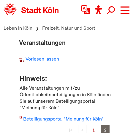
zum Inhalt springen
Leben in Köln
Freizeit, Natur und Sport
Veranstaltungen
Vorlesen lassen
Hinweis:
Alle Veranstaltungen mit/zu
Öffentlichkeitsbeteiligungen in Köln finden
Sie auf unserem Beteiligungsportal
"Meinung für Köln".
Beteiligungsportal "Meinung für Köln"
|<
<
1
2