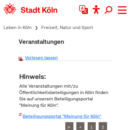
zum Inhalt springen
Leben in Köln
Freizeit, Natur und Sport
Veranstaltungen
Vorlesen lassen
Hinweis:
Alle Veranstaltungen mit/zu
Öffentlichkeitsbeteiligungen in Köln finden
Sie auf unserem Beteiligungsportal
"Meinung für Köln".
Beteiligungsportal "Meinung für Köln"
|<
<
1
2