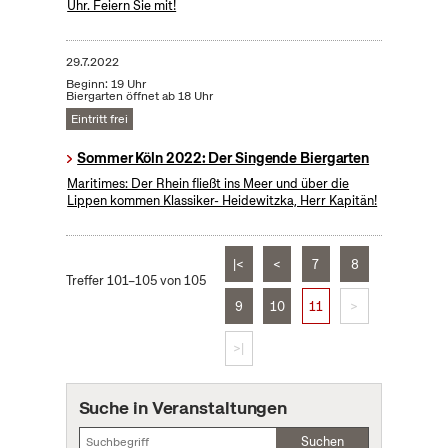
Uhr. Feiern Sie mit!
29.7.2022
Beginn: 19 Uhr
Biergarten öffnet ab 18 Uhr
Eintritt frei
Sommer Köln 2022: Der Singende Biergarten
Maritimes: Der Rhein fließt ins Meer und über die
Lippen kommen Klassiker- Heidewitzka, Herr Kapitän!
|<
<
7
8
Treffer 101–105 von 105
9
10
11
>
>|
Suche in Veranstaltungen
Suchen