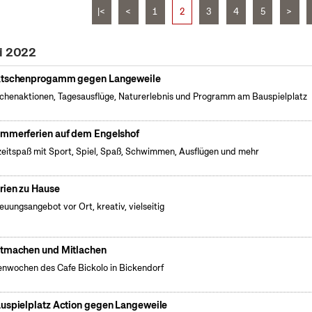
|<
<
1
2
3
4
5
>
li 2022
tschenprogamm gegen Langeweile
henaktionen, Tagesausflüge, Naturerlebnis und Programm am Bauspielplatz
mmerferien auf dem Engelshof
zeitspaß mit Sport, Spiel, Spaß, Schwimmen, Ausflügen und mehr
rien zu Hause
euungsangebot vor Ort, kreativ, vielseitig
tmachen und Mitlachen
enwochen des Cafe Bickolo in Bickendorf
uspielplatz Action gegen Langeweile