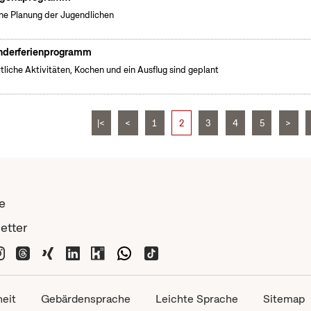
ne Planung der Jugendlichen
nderferienprogramm
tliche Aktivitäten, Kochen und ein Ausflug sind geplant
|<
<
1
2
3
4
5
>
e
etter
heit
Gebärdensprache
Leichte Sprache
Sitemap