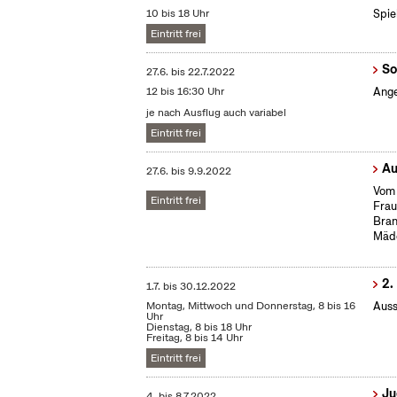
10 bis 18 Uhr
Spie
Eintritt frei
So
27.6.
bis
22.7.2022
12 bis 16:30 Uhr
Ange
je nach Ausflug auch variabel
Eintritt frei
Au
27.6.
bis
9.9.2022
Vom 
Eintritt frei
Frau
Bran
Mäd
2.
1.7.
bis
30.12.2022
Montag, Mittwoch und Donnerstag, 8 bis 16
Auss
Uhr
Dienstag, 8 bis 18 Uhr
Freitag, 8 bis 14 Uhr
Eintritt frei
Ju
4.
bis
8.7.2022