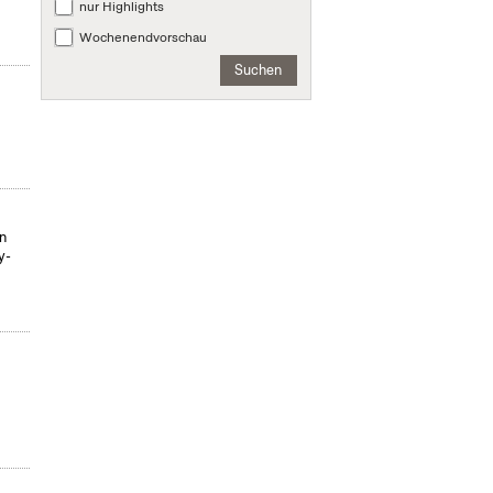
nur Highlights
Wochenendvorschau
Suchen
on
y-