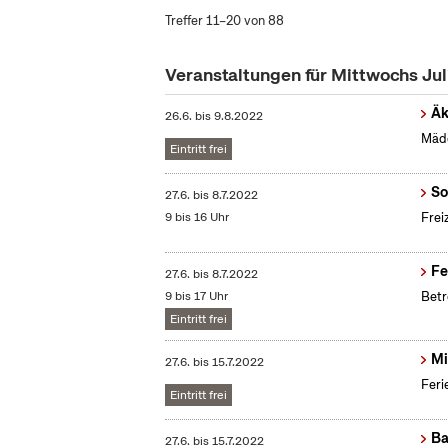
Treffer 11–20 von 88
Veranstaltungen für Mittwochs Ju
Äk
26.6.
bis
9.8.2022
Mädc
Eintritt frei
So
27.6.
bis
8.7.2022
9 bis 16 Uhr
Frei
Fe
27.6.
bis
8.7.2022
9 bis 17 Uhr
Betr
Eintritt frei
Mi
27.6.
bis
15.7.2022
Feri
Eintritt frei
Ba
27.6.
bis
15.7.2022