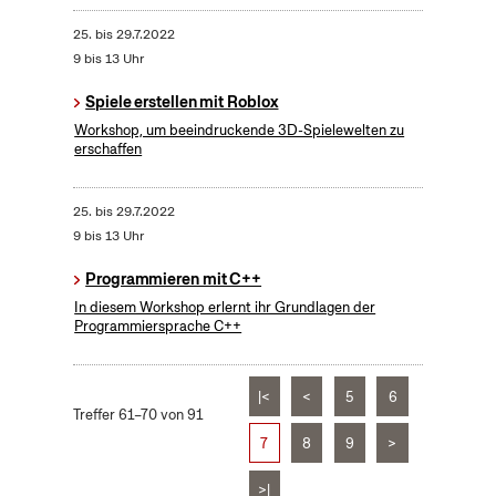
25.
bis
29.7.2022
9 bis 13 Uhr
Spiele erstellen mit Roblox
Workshop, um beeindruckende 3D-Spielewelten zu
erschaffen
25.
bis
29.7.2022
9 bis 13 Uhr
Programmieren mit C++
In diesem Workshop erlernt ihr Grundlagen der
Programmiersprache C++
|<
<
5
6
Treffer 61–70 von 91
7
8
9
>
>|