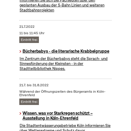
Informieren Sie sich bei Fachleuten über den
geplanten Ausbau der S-Bahn Linien und weiteren
Stadtbahnprojekten
21.7.2022
11 bis 11:45 Uhr
Eintritt frei
Bücherbabys - die literarische Krabbelgruppe
Im Zentrum der Bücherbabys steht die Sprach- und
Sinnesförderung der Kleinsten - in der
Stadtteilbibliothek Nippes.
21.7.
bis
31.8.2022
Während der Öffnungszeiten des Bürgeramts in Köln-
Ehrenfeld
Eintritt frei
Wissen, was vor Starkregen schützt –
Ausstellung in Köln-Ehrenfeld
Die Stadtentwässerungsbetriebe Köln informieren Sie
über Wetterextreme und Schutz davor