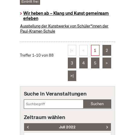
Eintritt frei
Wir heben ab – Klang und Kunst gemeinsam
erleben
Ausstellung der Kunstwerke von Schüler*innen der
Paul-Kramer-Schule
|<
<
1
2
Treffer 1–10 von 88
3
4
5
>
>|
Suche in Veranstaltungen
Suchen
Zeitraum wählen
Juli 2022