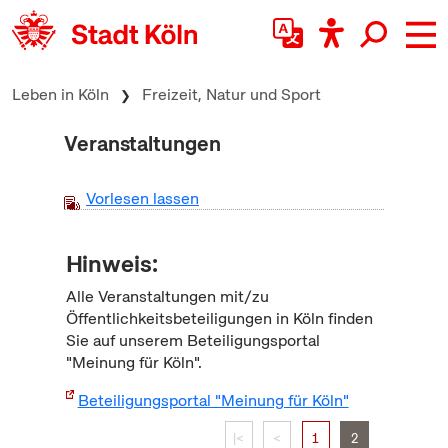
zum Inhalt springen
Leben in Köln
Freizeit, Natur und Sport
Veranstaltungen
Vorlesen lassen
Hinweis:
Alle Veranstaltungen mit/zu
Öffentlichkeitsbeteiligungen in Köln finden
Sie auf unserem Beteiligungsportal
"Meinung für Köln".
Beteiligungsportal "Meinung für Köln"
|<
<
1
2