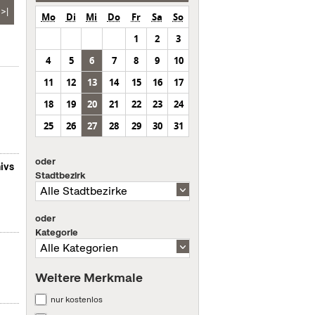
>|
Mo
Di
Mi
Do
Fr
Sa
So
1
2
3
4
5
6
7
8
9
10
11
12
13
14
15
16
17
18
19
20
21
22
23
24
25
26
27
28
29
30
31
oder
ivs
Stadtbezirk
oder
Kategorie
Weitere Merkmale
nur kostenlos