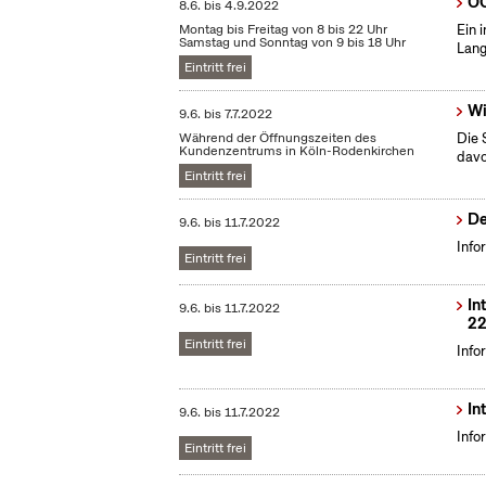
OC
8.6.
bis
4.9.2022
Montag bis Freitag von 8 bis 22 Uhr
Ein 
Samstag und Sonntag von 9 bis 18 Uhr
Lang
Eintritt frei
Wi
9.6.
bis
7.7.2022
Während der Öffnungszeiten des
Die 
Kundenzentrums in Köln-Rodenkirchen
dav
Eintritt frei
De
9.6.
bis
11.7.2022
Info
Eintritt frei
In
9.6.
bis
11.7.2022
22
Eintritt frei
Info
In
9.6.
bis
11.7.2022
Info
Eintritt frei