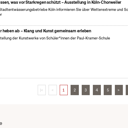
ssen, was vor Starkregen schützt – Ausstellung in Köln-Chorweiler
Stadtentwässerungsbetriebe Köln informieren Sie über Wetterextreme und S
or
r heben ab – Klang und Kunst gemeinsam erleben
tellung der Kunstwerke von Schüler*innen der Paul-Kramer-Schule
|<
<
1
2
3
4
5
>
e