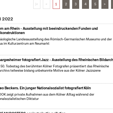
|<
<
1
2
3
4
5
>
li 2022
m am Rhein - Ausstellung mit beeindruckenden Funden und
konstruktionen
äologische Landesausstellung des Römisch-Germanischen Museums und der
a im Kulturzentrum am Neumarkt
argesheimer fotografiert Jazz - Ausstellung des Rheinischen Bildarch
50. Todestag des berühmten Kölner Fotografen präsentiert das Rheinische
archivs teilweise bislang unbekannte Motive aus der Kölner Jazzszene
eo Beckers. Ein junger Nationalsozialist fotografiert Köln
OK zeigt private Aufnahmen aus dem Kölner Alltag während der
onalsozialistischen Diktatur