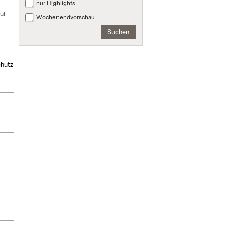
nur Highlights
mut
Wochenendvorschau
Suchen
chutz
,