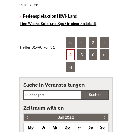
9 bis 17 Uhr
Ferienspielaktion HöVi-Land
Eine Woche Spiel und Spaß in einer Zeltstadt
|<
<
2
3
Treffer 31–40 von 91
4
5
6
>
>|
Suche in Veranstaltungen
Suchen
Zeitraum wählen
Juli 2022
Mo
Di
Mi
Do
Fr
Sa
So