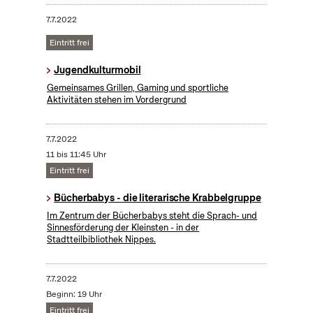
7.7.2022
Eintritt frei
Jugendkulturmobil
Gemeinsames Grillen, Gaming und sportliche
Aktivitäten stehen im Vordergrund
7.7.2022
11 bis 11:45 Uhr
Eintritt frei
Bücherbabys - die literarische Krabbelgruppe
Im Zentrum der Bücherbabys steht die Sprach- und
Sinnesförderung der Kleinsten - in der
Stadtteilbibliothek Nippes.
7.7.2022
Beginn: 19 Uhr
Eintritt frei