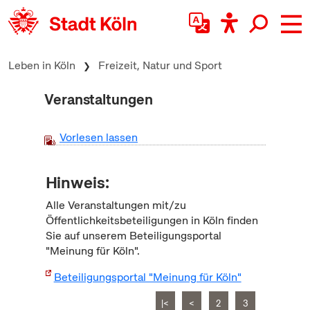
zum Inhalt springen
Leben in Köln
Freizeit, Natur und Sport
Veranstaltungen
Vorlesen lassen
Hinweis:
Alle Veranstaltungen mit/zu
Öffentlichkeitsbeteiligungen in Köln finden
Sie auf unserem Beteiligungsportal
"Meinung für Köln".
Beteiligungsportal "Meinung für Köln"
|<
<
2
3