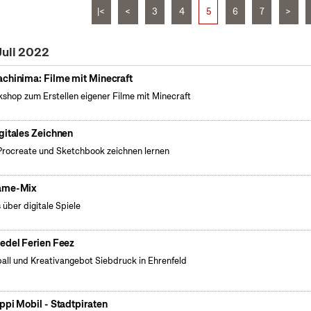
|<
<
3
4
5
6
7
>
Juli 2022
chinima: Filme mit Minecraft
shop zum Erstellen eigener Filme mit Minecraft
gitales Zeichnen
Procreate und Sketchbook zeichnen lernen
ame-Mix
s über digitale Spiele
edel Ferien Feez
all und Kreativangebot Siebdruck in Ehrenfeld
ppi Mobil - Stadtpiraten