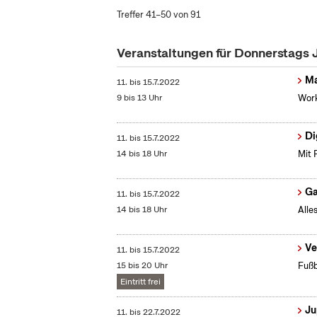
Treffer 41–50 von 91
Veranstaltungen für Donnerstags 
Ma
11.
bis
15.7.2022
9 bis 13 Uhr
Work
Di
11.
bis
15.7.2022
14 bis 18 Uhr
Mit 
G
11.
bis
15.7.2022
14 bis 18 Uhr
Alle
Ve
11.
bis
15.7.2022
15 bis 20 Uhr
Fußb
Eintritt frei
Ju
11.
bis
22.7.2022