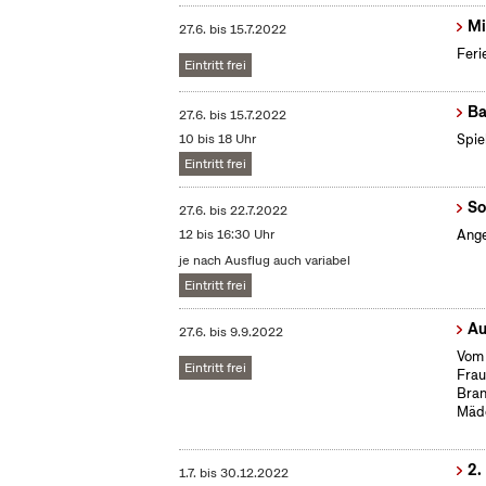
Mi
27.6.
bis
15.7.2022
Feri
Eintritt frei
Ba
27.6.
bis
15.7.2022
10 bis 18 Uhr
Spie
Eintritt frei
So
27.6.
bis
22.7.2022
12 bis 16:30 Uhr
Ange
je nach Ausflug auch variabel
Eintritt frei
Au
27.6.
bis
9.9.2022
Vom 
Eintritt frei
Frau
Bran
Mäd
2.
1.7.
bis
30.12.2022