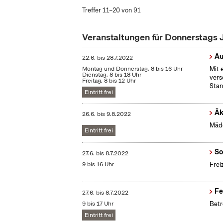
Treffer 11–20 von 91
Veranstaltungen für Donnerstags 
Au
22.6.
bis
28.7.2022
Montag und Donnerstag, 8 bis 16 Uhr
Mit 
Dienstag, 8 bis 18 Uhr
vers
Freitag, 8 bis 12 Uhr
Stan
Eintritt frei
Äk
26.6.
bis
9.8.2022
Mädc
Eintritt frei
So
27.6.
bis
8.7.2022
9 bis 16 Uhr
Frei
Fe
27.6.
bis
8.7.2022
9 bis 17 Uhr
Betr
Eintritt frei