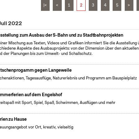
|<
<
1
2
3
4
5
>
Juli 2022
sstellung zum Ausbau der S-Bahn und zu Stadtbahnprojekten
einer Mischung aus Texten, Videos und Grafiken informiert Sie die Ausstellung 
chiedene Aspekte des Ausbauprojekts: von der Dimension über den aktuellen
d der Planungen bis zum Umwelt- und Schallschutz.
tschenprogamm gegen Langeweile
henaktionen, Tagesausflüge, Naturerlebnis und Programm am Bauspielplatz
mmerferien auf dem Engelshof
zeitspaß mit Sport, Spiel, Spaß, Schwimmen, Ausflügen und mehr
rien zu Hause
euungsangebot vor Ort, kreativ, vielseitig