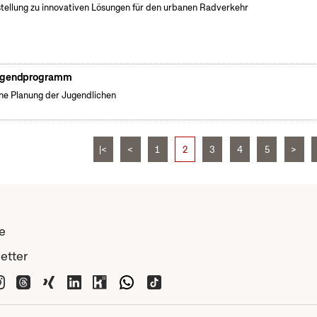
tellung zu innovativen Lösungen für den urbanen Radverkehr
gendprogramm
ne Planung der Jugendlichen
|<
<
1
2
3
4
5
>
e
etter