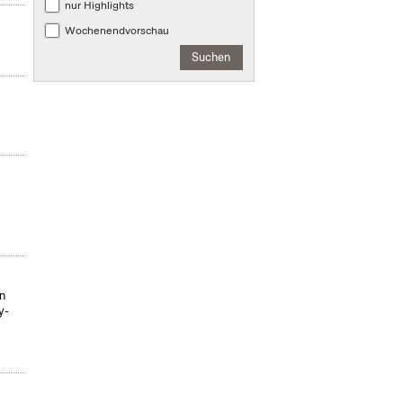
nur Highlights
Wochenendvorschau
Suchen
on
y-