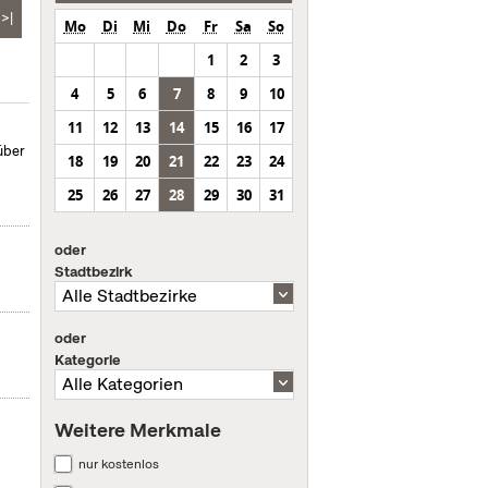
>|
Mo
Di
Mi
Do
Fr
Sa
So
1
2
3
4
5
6
7
8
9
10
11
12
13
14
15
16
17
über
18
19
20
21
22
23
24
25
26
27
28
29
30
31
oder
Stadtbezirk
oder
Kategorie
Weitere Merkmale
nur kostenlos