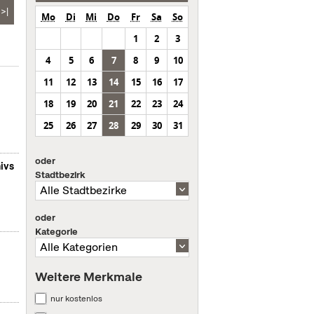
>|
Mo
Di
Mi
Do
Fr
Sa
So
1
2
3
4
5
6
7
8
9
10
11
12
13
14
15
16
17
18
19
20
21
22
23
24
25
26
27
28
29
30
31
oder
ivs
Stadtbezirk
oder
Kategorie
Weitere Merkmale
nur kostenlos