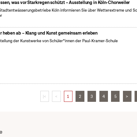
ssen, was vor Starkregen schützt – Ausstellung in Köln-Chorweiler
Stadtentwässerungsbetriebe Köln informieren Sie über Wetterextreme und S
or
r heben ab – Klang und Kunst gemeinsam erleben
tellung der Kunstwerke von Schüler*innen der Paul-Kramer-Schule
|<
<
1
2
3
4
5
>
e