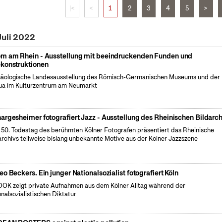
|<
<
1
2
3
4
5
>
Juli 2022
m am Rhein - Ausstellung mit beeindruckenden Funden und
konstruktionen
äologische Landesausstellung des Römisch-Germanischen Museums und der
a im Kulturzentrum am Neumarkt
argesheimer fotografiert Jazz - Ausstellung des Rheinischen Bildarch
50. Todestag des berühmten Kölner Fotografen präsentiert das Rheinische
archivs teilweise bislang unbekannte Motive aus der Kölner Jazzszene
eo Beckers. Ein junger Nationalsozialist fotografiert Köln
OK zeigt private Aufnahmen aus dem Kölner Alltag während der
onalsozialistischen Diktatur