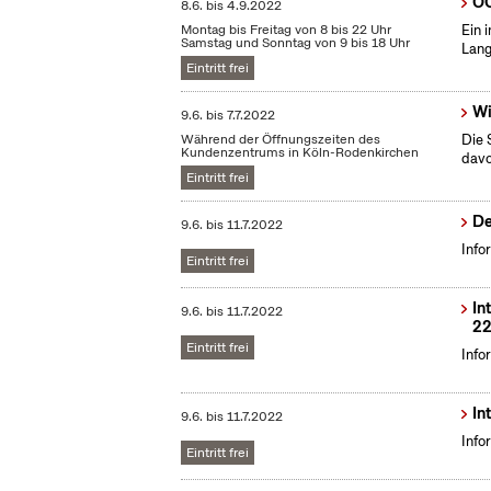
OC
8.6.
bis
4.9.2022
Montag bis Freitag von 8 bis 22 Uhr
Ein 
Samstag und Sonntag von 9 bis 18 Uhr
Lang
Eintritt frei
Wi
9.6.
bis
7.7.2022
Während der Öffnungszeiten des
Die 
Kundenzentrums in Köln-Rodenkirchen
dav
Eintritt frei
De
9.6.
bis
11.7.2022
Info
Eintritt frei
In
9.6.
bis
11.7.2022
22
Eintritt frei
Info
In
9.6.
bis
11.7.2022
Info
Eintritt frei