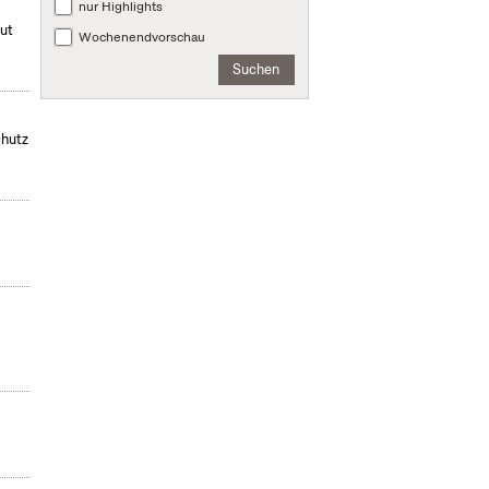
nur Highlights
mut
Wochenendvorschau
Suchen
chutz
,