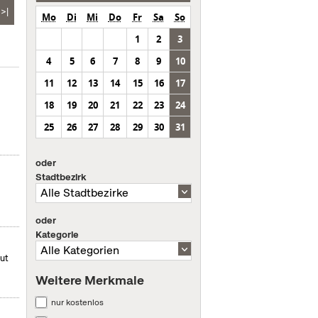
>|
Mo
Di
Mi
Do
Fr
Sa
So
1
2
3
4
5
6
7
8
9
10
11
12
13
14
15
16
17
18
19
20
21
22
23
24
25
26
27
28
29
30
31
oder
Stadtbezirk
oder
Kategorie
mut
Weitere Merkmale
nur kostenlos