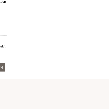
tion
ek".
>|