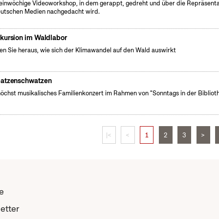
einwöchige Videoworkshop, in dem gerappt, gedreht und über die Repräsenta
eutschen Medien nachgedacht wird.
kursion im Waldlabor
en Sie heraus, wie sich der Klimawandel auf den Wald auswirkt
atzenschwatzen
höchst musikalisches Familienkonzert im Rahmen von "Sonntags in der Biblioth
|<
<
1
2
3
>
e
etter