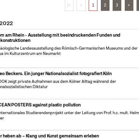
|<
<
1
2
3
>
 2022
m am Rhein - Ausstellung mit beeindruckenden Funden und
konstruktionen
äologische Landesausstellung des Römisch-Germanischen Museums und der
a im Kulturzentrum am Neumarkt
eo Beckers. Ein junger Nationalsozialist fotografiert Köln
OK zeigt private Aufnahmen aus dem Kölner Alltag während der
onalsozialistischen Diktatur
EAN POSTERS against plastic pollution
internationales Studierendenprojekt unter der Leitung von Prof. h.c. mult. Hel
er
r heben ab – Klang und Kunst gemeinsam erleben