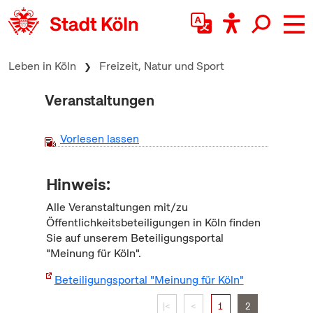
zum Inhalt springen
Leben in Köln
Freizeit, Natur und Sport
Veranstaltungen
Vorlesen lassen
Hinweis:
Alle Veranstaltungen mit/zu
Öffentlichkeitsbeteiligungen in Köln finden
Sie auf unserem Beteiligungsportal
"Meinung für Köln".
Beteiligungsportal "Meinung für Köln"
|<
<
1
2