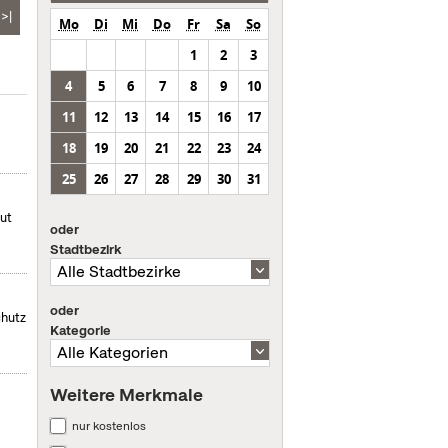
>|
Mo
Di
Mi
Do
Fr
Sa
So
1
2
3
4
5
6
7
8
9
10
11
12
13
14
15
16
17
18
19
20
21
22
23
24
25
26
27
28
29
30
31
mut
oder
Stadtbezirk
oder
chutz
Kategorie
Weitere Merkmale
nur kostenlos