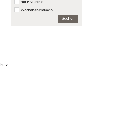
nur Highlights
,
Wochenendvorschau
Suchen
chutz