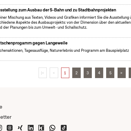
sstellung zum Ausbau der S-Bahn und zu Stadtbahnprojekten
einer Mischung aus Texten, Videos und Grafiken informiert Sie die Ausstellung 
chiedene Aspekte des Ausbauprojekts: von der Dimension über den aktuellen
d der Planungen bis zum Umwelt- und Schallschutz.
tschenprogamm gegen Langeweile
henaktionen, Tagesausflüge, Naturerlebnis und Programm am Bauspielplatz
|<
<
1
2
3
4
5
>
e
etter