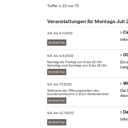
Treffer 1–10 von 70
Veranstaltungen für Montags Juli
Ca
3.6.
bis
4.7.2022
Info
Eintritt frei
OC
8.6.
bis
4.9.2022
Montag bis Freitag von 8 bis 22 Uhr
Ein 
Samstag und Sonntag von 9 bis 18 Uhr
Lang
Eintritt frei
Wi
9.6.
bis
7.7.2022
Während der Öffnungszeiten des
Die 
Kundenzentrums in Köln-Rodenkirchen
dav
Eintritt frei
De
9.6.
bis
11.7.2022
Info
Eintritt frei