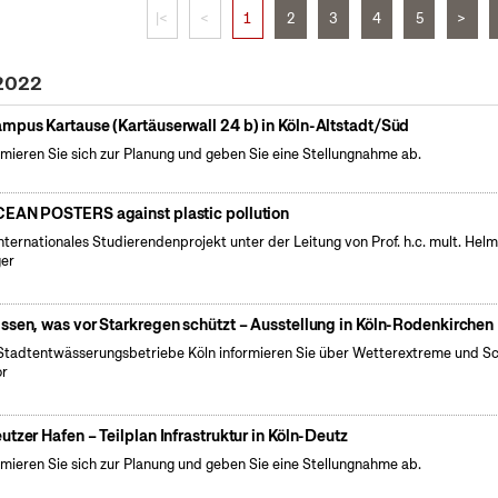
|<
<
1
2
3
4
5
>
 2022
mpus Kartause (Kartäuserwall 24 b) in Köln-Altstadt/Süd
rmieren Sie sich zur Planung und geben Sie eine Stellungnahme ab.
EAN POSTERS against plastic pollution
internationales Studierendenprojekt unter der Leitung von Prof. h.c. mult. Hel
er
ssen, was vor Starkregen schützt – Ausstellung in Köln-Rodenkirchen
Stadtentwässerungsbetriebe Köln informieren Sie über Wetterextreme und S
or
utzer Hafen – Teilplan Infrastruktur in Köln-Deutz
rmieren Sie sich zur Planung und geben Sie eine Stellungnahme ab.