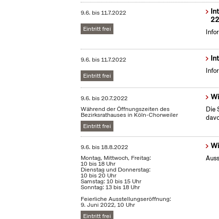
In
9.6.
bis
11.7.2022
22
Eintritt frei
Info
In
9.6.
bis
11.7.2022
Info
Eintritt frei
Wi
9.6.
bis
20.7.2022
Während der Öffnungszeiten des
Die 
Bezirksrathauses in Köln-Chorweiler
dav
Eintritt frei
Wi
9.6.
bis
18.8.2022
Montag, Mittwoch, Freitag:
Auss
10 bis 18 Uhr
Dienstag und Donnerstag:
10 bis 20 Uhr
Samstag: 10 bis 15 Uhr
Sonntag: 13 bis 18 Uhr
Feierliche Ausstellungseröffnung:
9. Juni 2022, 10 Uhr
Eintritt frei