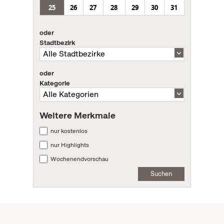
25
26
27
28
29
30
31
oder
Stadtbezirk
oder
Kategorie
Weitere Merkmale
nur kostenlos
nur Highlights
Wochenendvorschau
Suchen