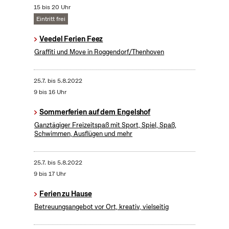
15 bis 20 Uhr
Eintritt frei
Veedel Ferien Feez
Graffiti und Move in Roggendorf/Thenhoven
25.7.
bis
5.8.2022
9 bis 16 Uhr
Sommerferien auf dem Engelshof
Ganztägiger Freizeitspaß mit Sport, Spiel, Spaß,
Schwimmen, Ausflügen und mehr
25.7.
bis
5.8.2022
9 bis 17 Uhr
Ferien zu Hause
Betreuungsangebot vor Ort, kreativ, vielseitig