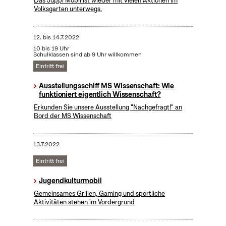
Das Juppi Mobil ist wieder mit vielen Aktionen im
Volksgarten unterwegs.
12.
bis
14.7.2022
10 bis 19 Uhr
Schulklassen sind ab 9 Uhr willkommen
Eintritt frei
Ausstellungsschiff MS Wissenschaft: Wie
funktioniert eigentlich Wissenschaft?
Erkunden Sie unsere Ausstellung "Nachgefragt!" an
Bord der MS Wissenschaft
13.7.2022
Eintritt frei
Jugendkulturmobil
Gemeinsames Grillen, Gaming und sportliche
Aktivitäten stehen im Vordergrund