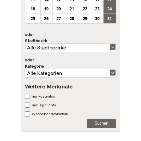
18
19
20
21
22
23
24
25
26
27
28
29
30
31
oder
Stadtbezirk
oder
Kategorie
Weitere Merkmale
nur kostenlos
nur Highlights
Wochenendvorschau
Suchen