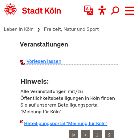
zum Inhalt springen
Leben in Köln
Freizeit, Natur und Sport
Veranstaltungen
Vorlesen lassen
Hinweis:
Alle Veranstaltungen mit/zu
Öffentlichkeitsbeteiligungen in Köln finden
Sie auf unserem Beteiligungsportal
"Meinung für Köln".
Beteiligungsportal "Meinung für Köln"
|<
<
1
2