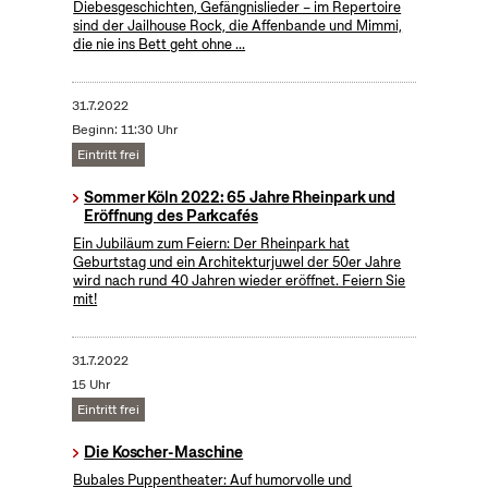
Diebesgeschichten, Gefängnislieder – im Repertoire
sind der Jailhouse Rock, die Affenbande und Mimmi,
die nie ins Bett geht ohne ...
31.7.2022
Beginn: 11:30 Uhr
Eintritt frei
Sommer Köln 2022: 65 Jahre Rheinpark und
Eröffnung des Parkcafés
Ein Jubiläum zum Feiern: Der Rheinpark hat
Geburtstag und ein Architekturjuwel der 50er Jahre
wird nach rund 40 Jahren wieder eröffnet. Feiern Sie
mit!
31.7.2022
15 Uhr
Eintritt frei
Die Koscher-Maschine
Bubales Puppentheater: Auf humorvolle und