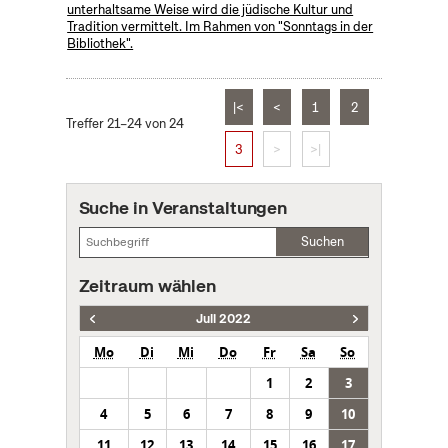
unterhaltsame Weise wird die jüdische Kultur und
Tradition vermittelt. Im Rahmen von "Sonntags in der
Bibliothek".
|<
<
1
2
Treffer 21–24 von 24
3
>
>|
Suche in Veranstaltungen
Suchen
Zeitraum wählen
Juli 2022
Mo
Di
Mi
Do
Fr
Sa
So
1
2
3
4
5
6
7
8
9
10
11
12
13
14
15
16
17