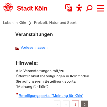
zum Inhalt springen
Leben in Köln
Freizeit, Natur und Sport
Veranstaltungen
Vorlesen lassen
Hinweis:
Alle Veranstaltungen mit/zu
Öffentlichkeitsbeteiligungen in Köln finden
Sie auf unserem Beteiligungsportal
"Meinung für Köln".
Beteiligungsportal "Meinung für Köln"
|<
<
1
2