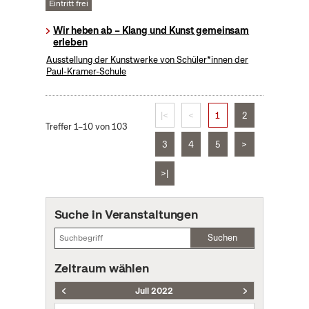
Eintritt frei
Wir heben ab – Klang und Kunst gemeinsam
erleben
Ausstellung der Kunstwerke von Schüler*innen der
Paul-Kramer-Schule
|<
<
1
2
Treffer 1–10 von 103
3
4
5
>
>|
Suche in Veranstaltungen
Suchen
Zeitraum wählen
Juli 2022