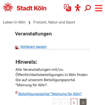
zum Inhalt springen
Leben in Köln
Freizeit, Natur und Sport
Veranstaltungen
Vorlesen lassen
Hinweis:
Alle Veranstaltungen mit/zu
Öffentlichkeitsbeteiligungen in Köln finden
Sie auf unserem Beteiligungsportal
"Meinung für Köln".
Beteiligungsportal "Meinung für Köln"
|<
<
1
2