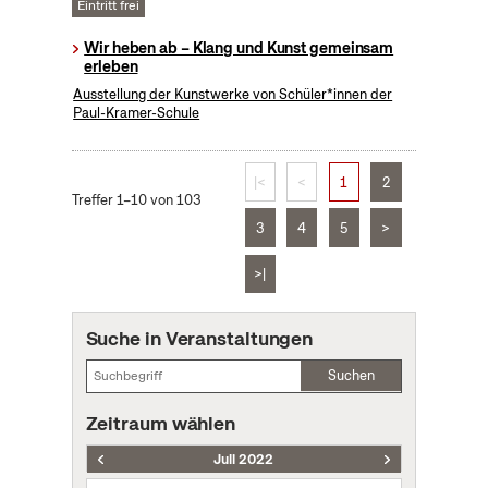
Eintritt frei
Wir heben ab – Klang und Kunst gemeinsam
erleben
Ausstellung der Kunstwerke von Schüler*innen der
Paul-Kramer-Schule
|<
<
1
2
Treffer 1–10 von 103
3
4
5
>
>|
Suche in Veranstaltungen
Suchen
Zeitraum wählen
Juli 2022