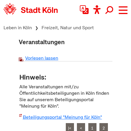
zum Inhalt springen
Leben in Köln
Freizeit, Natur und Sport
Veranstaltungen
Vorlesen lassen
Hinweis:
Alle Veranstaltungen mit/zu
Öffentlichkeitsbeteiligungen in Köln finden
Sie auf unserem Beteiligungsportal
"Meinung für Köln".
Beteiligungsportal "Meinung für Köln"
|<
<
1
2