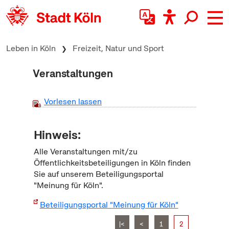
zum Inhalt springen
Leben in Köln
Freizeit, Natur und Sport
Veranstaltungen
Vorlesen lassen
Hinweis:
Alle Veranstaltungen mit/zu
Öffentlichkeitsbeteiligungen in Köln finden
Sie auf unserem Beteiligungsportal
"Meinung für Köln".
Beteiligungsportal "Meinung für Köln"
|<
<
1
2