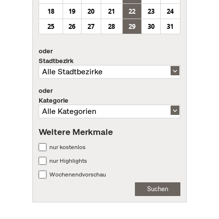
18
19
20
21
22
23
24
25
26
27
28
29
30
31
oder
Stadtbezirk
oder
Kategorie
Weitere Merkmale
nur kostenlos
nur Highlights
Wochenendvorschau
Suchen