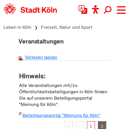
zum Inhalt springen
Leben in Köln
Freizeit, Natur und Sport
Veranstaltungen
Vorlesen lassen
Hinweis:
Alle Veranstaltungen mit/zu
Öffentlichkeitsbeteiligungen in Köln finden
Sie auf unserem Beteiligungsportal
"Meinung für Köln".
Beteiligungsportal "Meinung für Köln"
|<
<
1
2