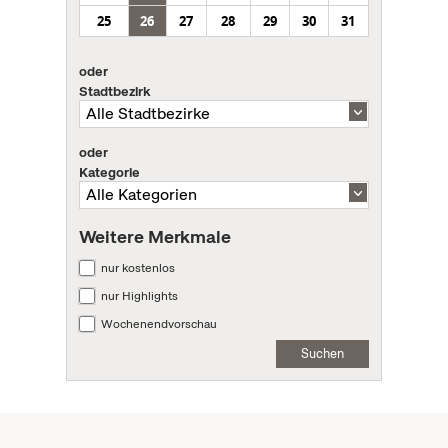
25
26
27
28
29
30
31
oder
Stadtbezirk
oder
Kategorie
Weitere Merkmale
nur kostenlos
nur Highlights
Wochenendvorschau
Suchen