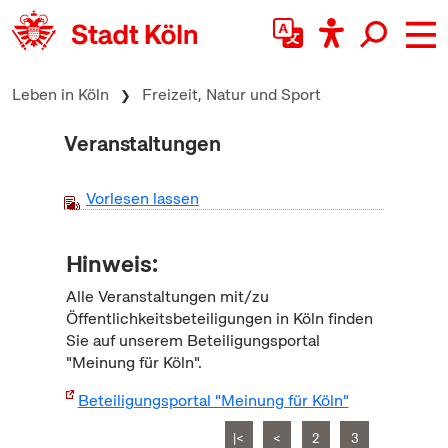
zum Inhalt springen
Leben in Köln
Freizeit, Natur und Sport
Veranstaltungen
Vorlesen lassen
Hinweis:
Alle Veranstaltungen mit/zu
Öffentlichkeitsbeteiligungen in Köln finden
Sie auf unserem Beteiligungsportal
"Meinung für Köln".
Beteiligungsportal "Meinung für Köln"
|<
<
2
3