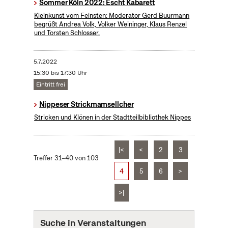
Sommer Köln 2022: Escht Kabarett
Kleinkunst vom Feinsten: Moderator Gerd Buurmann
begrüßt Andrea Volk, Volker Weininger, Klaus Renzel
und Torsten Schlosser.
5.7.2022
15:30 bis 17:30 Uhr
Eintritt frei
Nippeser Strickmamsellcher
Stricken und Klönen in der Stadtteilbibliothek Nippes
|<
<
2
3
Treffer 31–40 von 103
4
5
6
>
>|
Suche in Veranstaltungen